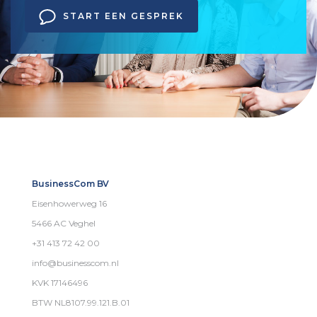
START EEN GESPREK
BusinessCom BV
Eisenhowerweg 16
5466 AC Veghel
+31 413 72 42 00
info@businesscom.nl
KVK 17146496
BTW NL8107.99.121.B.01