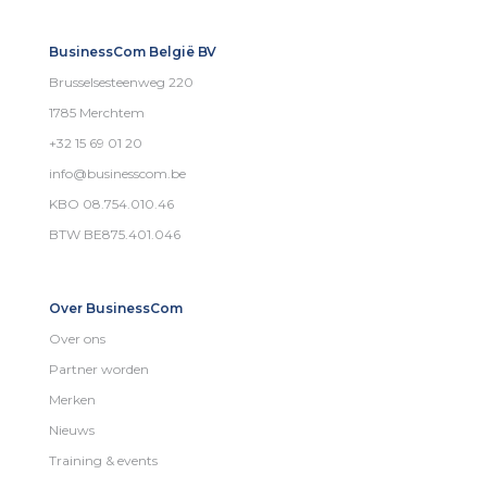
BusinessCom België BV
Brusselsesteenweg 220
1785 Merchtem
+32 15 69 01 20
info@businesscom.be
KBO 08.754.010.46
BTW BE875.401.046
Over BusinessCom
Over ons
Partner worden
Merken
Nieuws
Training & events