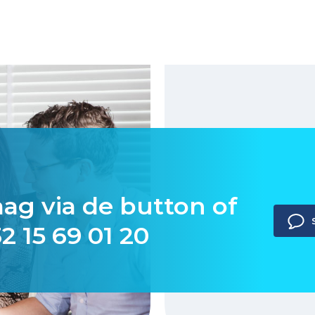
aag via de button of
2 15 69 01 20