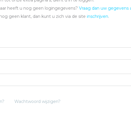
 tot onze extra pagina's, dient u in te loggen.
maar heeft u nog geen logingegevens?
Vraag dan uw gegevens 
 nog geen klant, dan kunt u zich via de site
inschrijven
.
n?
Wachtwoord wijzigen?