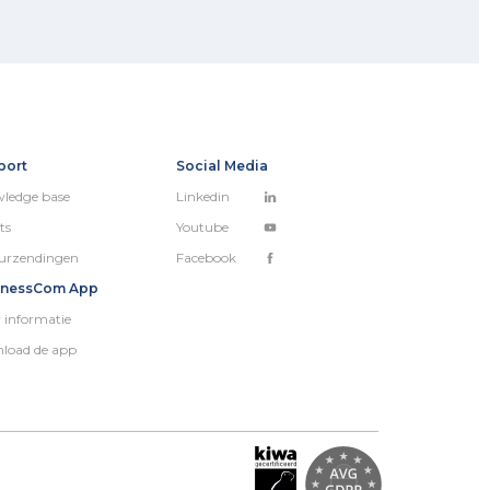
port
Social Media
ledge base
Linkedin
ts
Youtube
urzendingen
Facebook
inessCom App
 informatie
load de app