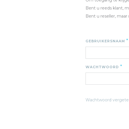
Om toegang te krijgen
Bent u reeds klant, 
Bent u reseller, maar
*
GEBRUIKERSNAAM
*
WACHTWOORD
Wachtwoord vergete