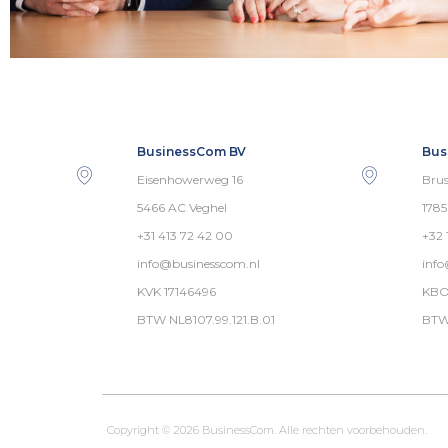
BusinessCom BV
Bus
Eisenhowerweg 16
Brus
5466 AC Veghel
178
+31 413 72 42 00
+32 
info@businesscom.nl
inf
KVK 17146496
KBO
BTW NL8107.99.121.B.01
BTW
Copyright © 2026 BusinessCom. Alle rechten voorbehouden.