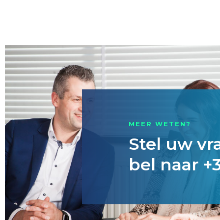
MEER WETEN?
Stel uw vr
bel naar +3