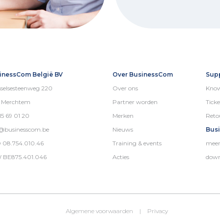
inessCom België BV
Over BusinessCom
Sup
selsesteenweg 220
Over ons
Know
5 Merchtem
Partner worden
Ticke
15 69 01 20
Merken
Reto
o@businesscom.be
Nieuws
Bus
 08.754.010.46
Training & events
meer
 BE875.401.046
Acties
down
Algemene voorwaarden
|
Privacy