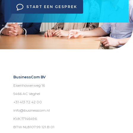
START EEN GESPREK
BusinessCom BV
Eisenhowerweg 16
5466 AC Veghel
+31 413 72 42 00
info@businesscom.nl
KVK 17146496
BTW NL8107.99.121.B.01