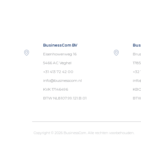
BusinessCom BV
Bus
Eisenhowerweg 16
Brus
5466 AC Veghel
178
+31 413 72 42 00
+32 
info@businesscom.nl
inf
KVK 17146496
KBO
BTW NL8107.99.121.B.01
BTW
Copyright © 2026 BusinessCom. Alle rechten voorbehouden.