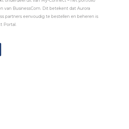
t onderdeel uit van My-Connect – het portfolio
en van BusinessCom. Dit betekent dat Aurora
ss partners eenvoudig te bestellen en beheren is
 Portal.