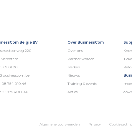
inessCom België BV
Over BusinessCom
Sup
selsesteenweg 220
Over ons
Know
5 Merchtem
Partner worden
Ticke
15 69 01 20
Merken
Reto
o@businesscom.be
Nieuws
Bus
 08.754.010.46
Training & events
meer
 BE875.401.046
Acties
down
Algemene voorwaarden
|
Privacy
|
Cookie settin