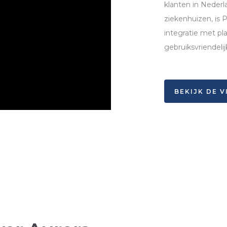
klanten in Nederla
ziekenhuizen, is
integratie met p
gebruiksvriendeli
BEKIJK DE 