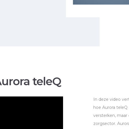
urora teleQ
In deze video ve
hoe Aurora teleQ r
versterken, maar 
zorgsector. Auror