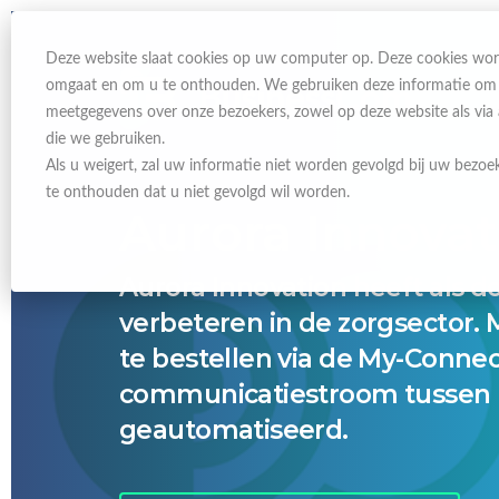
Deze website slaat cookies op uw computer op. Deze cookies wor
omgaat en om u te onthouden. We gebruiken deze informatie om uw
meetgegevens over onze bezoekers, zowel op deze website als via
die we gebruiken.
Als u weigert, zal uw informatie niet worden gevolgd bij uw bezoe
te onthouden dat u niet gevolgd wil worden.
Aurora Innovat
Aurora Innovation heeft als d
verbeteren in de zorgsector. 
te bestellen via de My-Connec
communicatiestroom tussen p
geautomatiseerd.