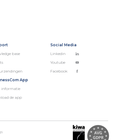
port
Social Media
ledge base
Linkedin
ts
Youtube
urzendingen
Facebook
inessCom App
 informatie
load de app
gs