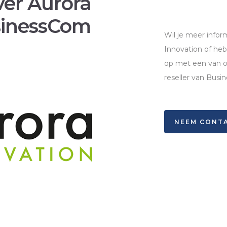
ver Aurora
sinessCom
Wil je meer infor
Innovation of heb
op met een van o
reseller van Bus
NEEM CONTA