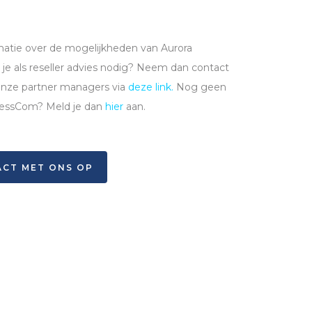
matie over de mogelijkheden van Aurora
 je als reseller advies nodig? Neem dan contact
nze partner managers via
deze link.
Nog geen
inessCom? Meld je dan
hier
aan.
CT MET ONS OP