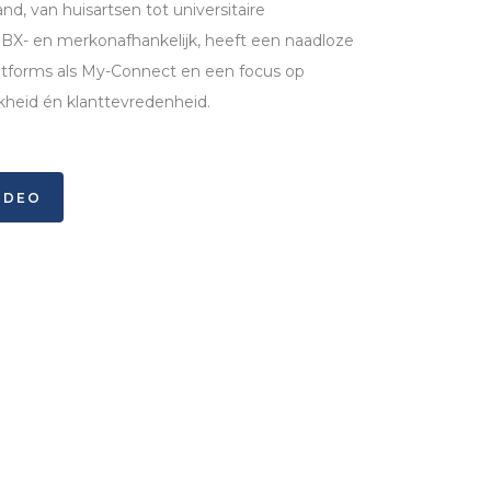
nd, van huisartsen tot universitaire
PBX
- en merkonafhankelijk, heeft een naadloze
latforms als My-Connect en een focus op
jkheid én klanttevredenheid.
VIDEO