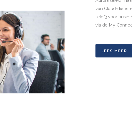
Aurora teleQ maak
van Cloud-dienst
teleQ voor busine
via de My-Connect
LEES MEER