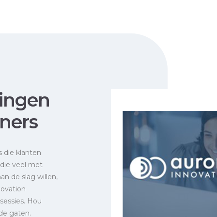
ningen
tners
s die klanten
 die veel met
an de slag willen,
ovation
sessies. Hou
de gaten.