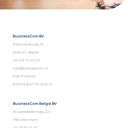
BusinessCom BV
Eisenhowerweg 16
5466 AC Veghel
+31 413 72 42 00
info@businesscom.nl
KVK 17146496
BTW NL8107.99.121.B.01
BusinessCom België BV
Brusselsesteenweg 220
1785 Merchtem
+32 15 69 01 20