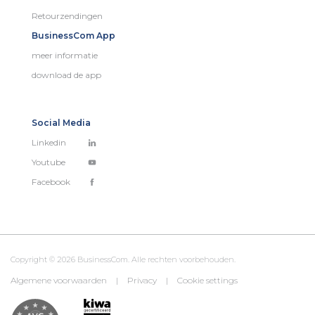
Retourzendingen
BusinessCom App
meer informatie
download de app
Social Media
Linkedin
Youtube
Facebook
Copyright © 2026 BusinessCom. Alle rechten voorbehouden.
Algemene voorwaarden
|
Privacy
|
Cookie settings