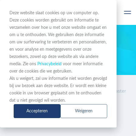
Deze website slaat cookies op uw computer op.
Deze cookies worden gebruikt om informatie te
verzamelen over hoe u met onze website omgaat en
om u te onthouden. We gebruiken deze informatie
om uw surfervaring te verbeteren en personaliseren,
BLIJF OP DE HOOGTE
en voor analyse en meetgegevens over onze
bezoekers, zowel op deze website als via andere
Nieuws & Acties
media. Zie ons
Privacybeleid
voor meer informatie
over de cookies die we gebruiken.
Als u weigert, zal uw informatie niet worden gevolgd
Nieuws
Barracuda wint 2025 Cloud
bij uw bezoek aan deze website. Er wordt een kleine
&
Computing Backup and Disaster
cookie in uw browser geplaatst om te onthouden
Acties
Recovery Award
dat u niet gevolgd wil worden.
Accepteren
Weigeren