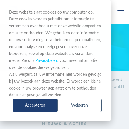
Deze website slaat cookies op uw computer op.
Deze cookies worden gebruikt om informatie te
verzamelen over hoe u met onze website omgaat en
om u te onthouden. We gebruiken deze informatie
om uw surfervaring te verbeteren en personaliseren,
BLIJF OP DE HOOGTE
en voor analyse en meetgegevens over onze
bezoekers, zowel op deze website als via andere
Nieuws & Acties
media. Zie ons
Privacybeleid
voor meer informatie
over de cookies die we gebruiken.
Als u weigert, zal uw informatie niet worden gevolgd
Nieuws
Gigaset-toestellen gecertificeerd
bij uw bezoek aan deze website. Er wordt een kleine
& Acties
voor autoprovisioning KPN RoutIT
cookie in uw browser geplaatst om te onthouden
dat u niet gevolgd wil worden.
Accepteren
Weigeren
NIEUWS & ACTIES