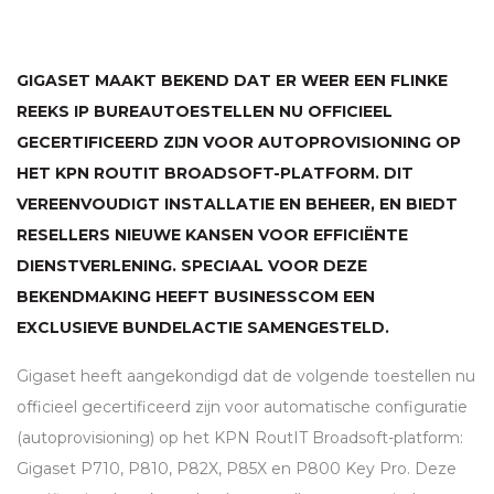
GIGASET MAAKT BEKEND DAT ER WEER EEN FLINKE
REEKS IP BUREAUTOESTELLEN NU OFFICIEEL
GECERTIFICEERD ZIJN VOOR AUTOPROVISIONING OP
HET
KPN
ROUTIT BROADSOFT-PLATFORM. DIT
VEREENVOUDIGT INSTALLATIE EN BEHEER, EN BIEDT
RESELLERS NIEUWE KANSEN VOOR EFFICIËNTE
DIENSTVERLENING. SPECIAAL VOOR DEZE
BEKENDMAKING HEEFT BUSINESSCOM EEN
EXCLUSIEVE BUNDELACTIE SAMENGESTELD.
Gigaset heeft aangekondigd dat de volgende toestellen nu
officieel gecertificeerd zijn voor automatische configuratie
(autoprovisioning) op het
KPN
RoutIT Broadsoft-platform:
Gigaset P710, P810, P82X, P85X en P800 Key Pro. Deze