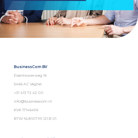
BusinessCom BV
Eisenhowerweg 16
5466 AC Veghel
+31 413 72 42 00
info@businesscom.nl
KVK 17146496
BTW NL8107.99.121.B.01