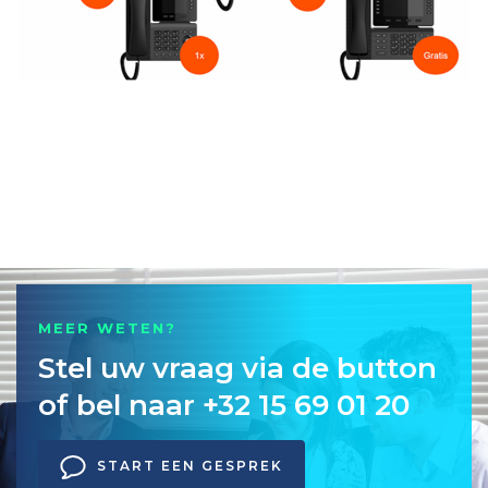
MEER WETEN?
Stel uw vraag via de button
of bel naar +32 15 69 01 20
START EEN GESPREK