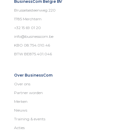
BusinessCom België BV
Brusselsesteenweg 220
1785 Merchtem
+32 15 69 01 20
info@businesscom.be
KBO 08.754.010.46
BTW BE875.401.046
Over BusinessCom
Over ons
Partner worden
Merken
Nieuws
Training & events
Acties