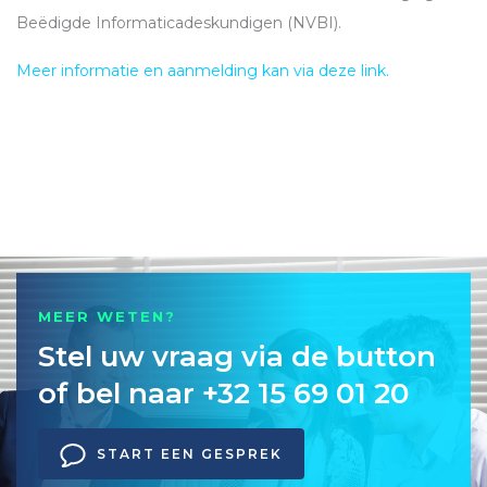
Beëdigde Informaticadeskundigen (
NVBI
).
Meer informatie en aanmelding kan via deze link.
MEER WETEN?
Stel uw vraag via de button
of bel naar +32 15 69 01 20
START EEN GESPREK