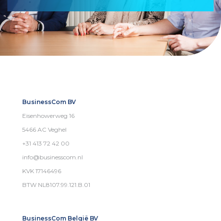
BusinessCom BV
Eisenhowerweg 16
5466 AC Veghel
+31 413 72 42 00
info@businesscom.nl
KVK 17146496
BTW NL8107.99.121.B.01
BusinessCom België BV