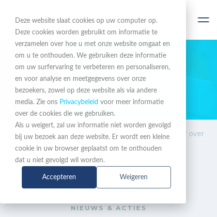
Deze website slaat cookies op uw computer op.
Deze cookies worden gebruikt om informatie te
verzamelen over hoe u met onze website omgaat en
om u te onthouden. We gebruiken deze informatie
om uw surfervaring te verbeteren en personaliseren,
BLIJF OP DE HOOGTE
en voor analyse en meetgegevens over onze
bezoekers, zowel op deze website als via andere
Nieuws & Acties
media. Zie ons
Privacybeleid
voor meer informatie
over de cookies die we gebruiken.
Als u weigert, zal uw informatie niet worden gevolgd
Nieuws &
KNVI organiseert seminar over
bij uw bezoek aan deze website. Er wordt een kleine
Acties
digitale soevereiniteit
cookie in uw browser geplaatst om te onthouden
dat u niet gevolgd wil worden.
Accepteren
Weigeren
NIEUWS & ACTIES