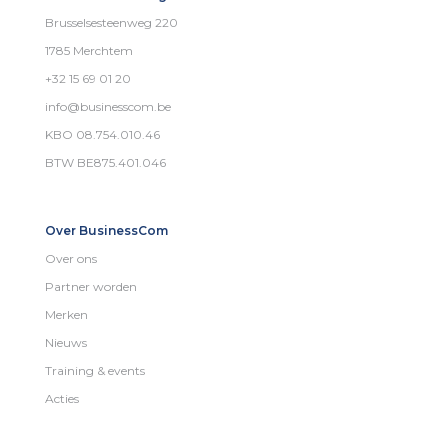
Brusselsesteenweg 220
1785 Merchtem
+32 15 69 01 20
info@businesscom.be
KBO 08.754.010.46
BTW BE875.401.046
Over BusinessCom
Over ons
Partner worden
Merken
Nieuws
Training & events
Acties