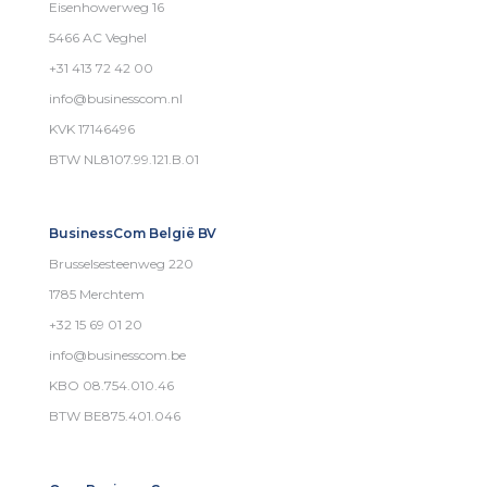
Eisenhowerweg 16
5466 AC Veghel
+31 413 72 42 00
info@businesscom.nl
KVK 17146496
BTW NL8107.99.121.B.01
BusinessCom België BV
Brusselsesteenweg 220
1785 Merchtem
+32 15 69 01 20
info@businesscom.be
KBO 08.754.010.46
BTW BE875.401.046