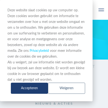
Deze website slaat cookies op uw computer op.
Deze cookies worden gebruikt om informatie te
verzamelen over hoe u met onze website omgaat en
om u te onthouden. We gebruiken deze informatie
om uw surfervaring te verbeteren en personaliseren,
BLIJF OP DE HOOGTE
en voor analyse en meetgegevens over onze
bezoekers, zowel op deze website als via andere
Nieuws & Acties
media. Zie ons
Privacybeleid
voor meer informatie
over de cookies die we gebruiken.
Als u weigert, zal uw informatie niet worden gevolgd
Nieuws &
Nieuwe Mitel SIP-DECT
bij uw bezoek aan deze website. Er wordt een kleine
Acties
700d promo
cookie in uw browser geplaatst om te onthouden
dat u niet gevolgd wil worden.
Accepteren
Weigeren
NIEUWS & ACTIES