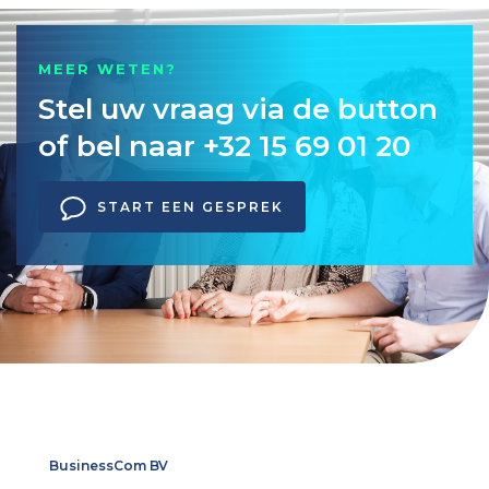
MEER WETEN?
Stel uw vraag via de button
of bel naar +32 15 69 01 20
START EEN GESPREK
BusinessCom BV