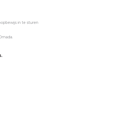
pbewijs in te sturen
 Omada.
6.