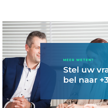
MEER WETEN?
Stel uw vr
bel naar +3