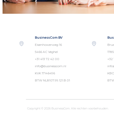
BusinessCom BV
Bus
Eisenhowerweg 16
Brus
5466 AC Veghel
178
+31 413 72 42 00
+32 
info@businesscom.nl
inf
KVK 17146496
KBO
BTW NL8107.99.121.B.01
BTW
Copyright © 2026 BusinessCom. Alle rechten voorbehouden.