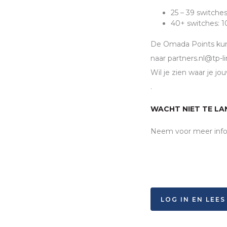
25 – 39 switche
40+ switches: 
De Omada Points kunn
naar partners.nl@tp-l
Wil je zien waar je 
.
WACHT NIET TE LA
Neem voor meer info
LOG IN EN LEE