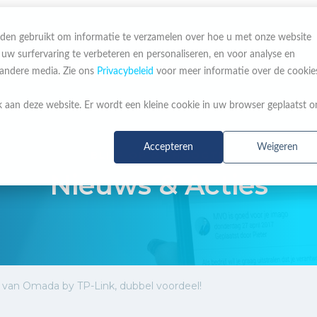
den gebruikt om informatie te verzamelen over hoe u met onze website
 surfervaring te verbeteren en personaliseren, en voor analyse en
OVER ONS
MERKEN
NIEUWS & ACTIES
 andere media. Zie ons
Privacybeleid
voor meer informatie over de cookie
k aan deze website. Er wordt een kleine cookie in uw browser geplaatst 
Accepteren
Weigeren
BLIJF OP DE HOOGTE
Nieuws & Acties
an Omada by TP-Link, dubbel voordeel!