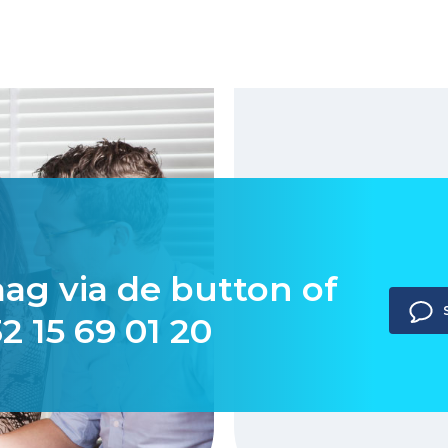
aag via de button of
2 15 69 01 20