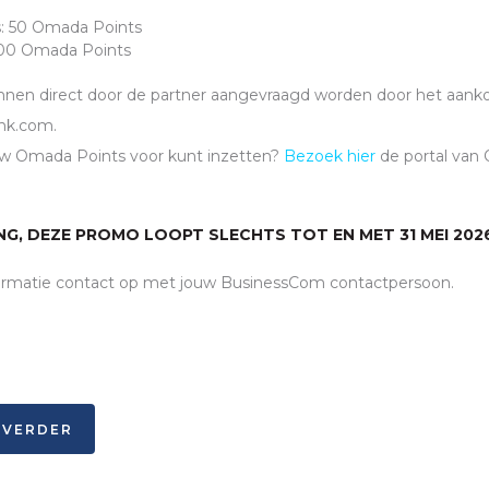
s: 50 Omada Points
100 Omada Points
en direct door de partner aangevraagd worden door het aankoo
ink.com.
jouw Omada Points voor kunt inzetten?
Bezoek hier
de portal van
NG, DEZE PROMO LOOPT SLECHTS TOT EN MET 31 MEI 202
rmatie contact op met jouw BusinessCom contactpersoon.
S VERDER