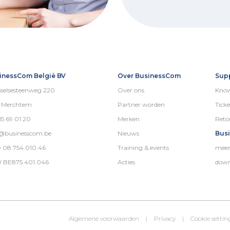
inessCom België BV
Over BusinessCom
Sup
selsesteenweg 220
Over ons
Know
5 Merchtem
Partner worden
Ticke
15 69 01 20
Merken
Reto
o@businesscom.be
Nieuws
Bus
 08.754.010.46
Training & events
meer
 BE875.401.046
Acties
down
Algemene voorwaarden
|
Privacy
|
Cookie settin