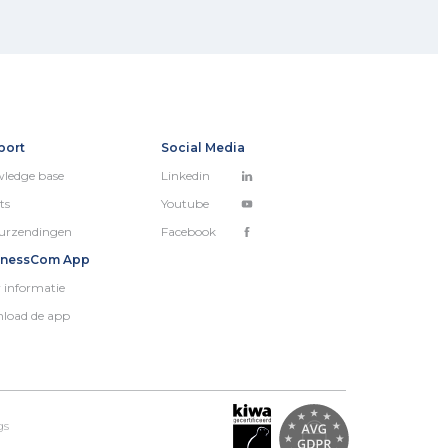
port
Social Media
ledge base
Linkedin
ts
Youtube
urzendingen
Facebook
inessCom App
 informatie
load de app
gs