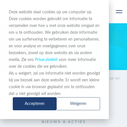
Deze website slaat cookies op uw computer op.
Deze cookies worden gebruikt om informatie te
verzamelen over hoe u met onze website omgaat en
om u te onthouden. We gebruiken deze informatie
om uw surfervaring te verbeteren en personaliseren,
BLIJF OP DE HOOGTE
en voor analyse en meetgegevens over onze
bezoekers, zowel op deze website als via andere
Nieuws & Acties
media. Zie ons
Privacybeleid
voor meer informatie
over de cookies die we gebruiken.
Als u weigert, zal uw informatie niet worden gevolgd
Nieuws &
Spectralink Partner Universe en
bij uw bezoek aan deze website. Er wordt een kleine
Acties
dealregistratie nu live
cookie in uw browser geplaatst om te onthouden
dat u niet gevolgd wil worden.
Accepteren
Weigeren
NIEUWS & ACTIES