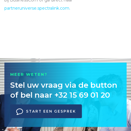
bij BusinessCom of ga direct naar
partneruniverse.spectralink.com.
MEER WETEN?
Stel uw vraag via de button
of bel naar +32 15 69 01 20
START EEN GESPREK