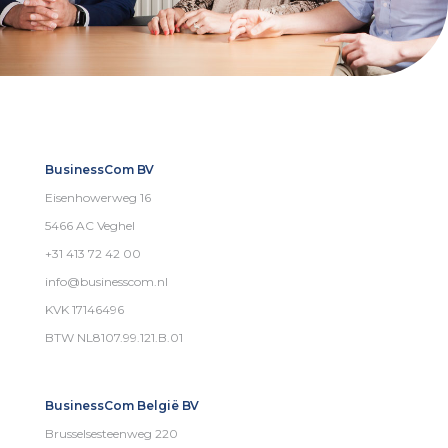
BusinessCom BV
Eisenhowerweg 16
5466 AC Veghel
+31 413 72 42 00
info@businesscom.nl
KVK 17146496
BTW NL8107.99.121.B.01
BusinessCom België BV
Brusselsesteenweg 220