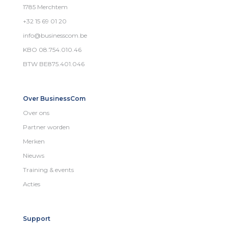
1785 Merchtem
+32 15 69 01 20
info@businesscom.be
KBO 08.754.010.46
BTW BE875.401.046
Over BusinessCom
Over ons
Partner worden
Merken
Nieuws
Training & events
Acties
Support