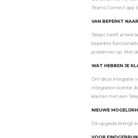
Teams Connect app be
VAN BEPERKT NAA
Telepo heeft al heel 
beperkte functionalit
problemen op. Met d
WAT HEBBEN JE KL
Om deze integratie vo
Integration-licentie 
klanten met een Tele
NIEUWE MOGELIJK
De upgrade brengt een
VOOR EINDGEBRUIK