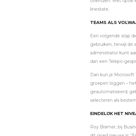
overrulen. Met optie e
linestate.
TEAMS ALS VOLWA
Een volgende stap di
gebruiken, terwijl de 
administrator kunt a
dan een Telepo-gespr
Dan kun je Microsoft
groepen loggen – het
geautomatiseerd; geb
selecteren als beste
EINDELIJK HET NIV
Roy Bramer, bij Busi
dit goed nieuws is: “