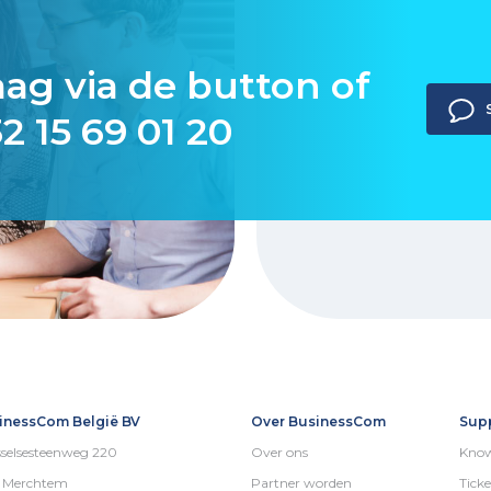
aag via de button of
2 15 69 01 20
inessCom België BV
Over BusinessCom
Sup
selsesteenweg 220
Over ons
Know
5 Merchtem
Partner worden
Ticke