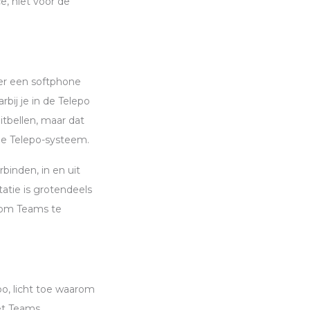
e, niet voor de
er een softphone
rbij je in de Telepo
tbellen, maar dat
je Telepo-systeem.
binden, in en uit
tie is grotendeels
 om Teams te
o, licht toe waarom
met Teams