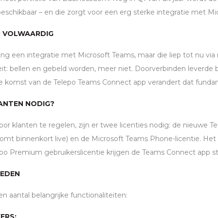
schikbaar – en die zorgt voor een erg sterke integratie met Mi
R VOLWAARDIG
lang een integratie met Microsoft Teams, maar die liep tot nu v
eit: bellen en gebeld worden, meer niet. Doorverbinden leverde b
e komst van de Telepo Teams Connect app verandert dat funda
ANTEN NODIG?
or klanten te regelen, zijn er twee licenties nodig: de nieuwe 
(komt binnenkort live) en de Microsoft Teams Phone-licentie. He
po Premium gebruikerslicentie krijgen de Teams Connect app s
HEDEN
 aantal belangrijke functionaliteiten:
ERS: