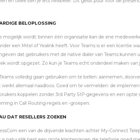
en en twee ben je iets flexibeler. Dit geldt puur voor de presenc
ARDIGE BELOPLOSSING
e mogelijk wordt: binnen één organisatie kan de ene medewerk
ander een Mitel of Yealink heeft. Voor Teams is er een licentie waa
angeven dat gebruikers met de native dialer van Teams kunnen ui
ek wordt opgezet. Zo kun je Teams echt onderdeel maken van 
 Teams volledig gaan gebruiken om te bellen: aannemen, doorver
 werkt allemaal naadloos. Goed om te vermelden: de implementa
ruikers koppelen zonder 3rd Party
SIP
-gegevens en een optie
mming in Call Routing-regels en -groepen.
EAU DAT RESELLERS ZOEKEN
nessCom een van de drijvende krachten achter My-Connect Telep
Er is natuurlijk best een grote klantengroep die telefonie goed 