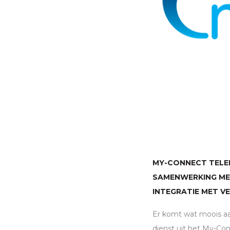
MY-CONNECT TELEP
SAMENWERKING MET
INTEGRATIE MET V
Er komt wat moois aa
dienst uit het My-Con