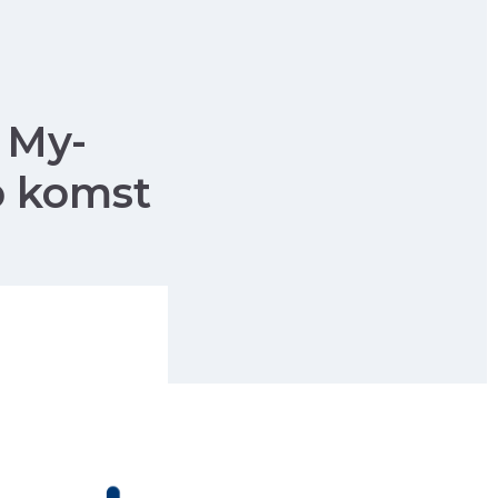
 My-
p komst