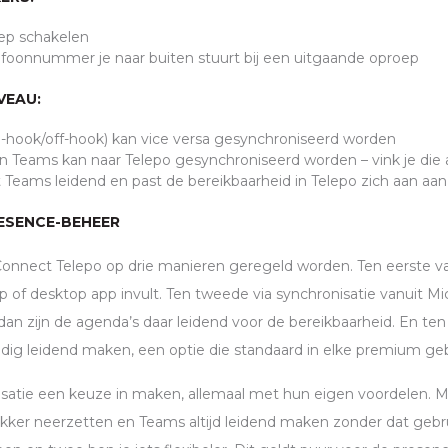
oep schakelen
foonnummer je naar buiten stuurt bij een uitgaande oproep
VEAU:
n-hook/off-hook) kan vice versa gesynchroniseerd worden
 Teams kan naar Telepo gesynchroniseerd worden – vink je die 
 Teams leidend en past de bereikbaarheid in Telepo zich aan aa
PRESENCE-BEHEER
onnect Telepo op drie manieren geregeld worden. Ten eerste van
app of desktop app invult. Ten tweede via synchronisatie vanuit M
n zijn de agenda’s daar leidend voor de bereikbaarheid. En ten
dig leidend maken, een optie die standaard in elke premium gebr
nisatie een keuze in maken, allemaal met hun eigen voordelen. Me
akker neerzetten en Teams altijd leidend maken zonder dat gebr