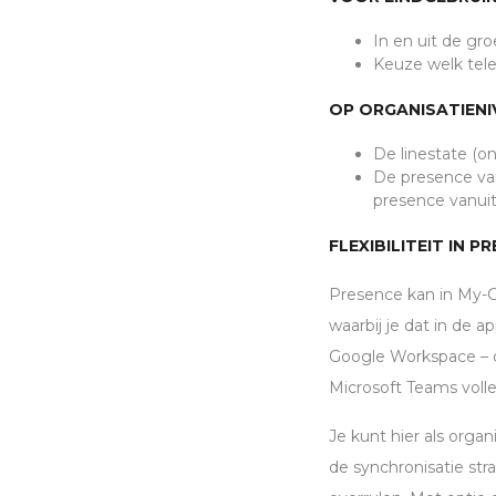
In en uit de gr
Keuze welk tele
OP ORGANISATIENI
De linestate (o
De presence van
presence vanuit
FLEXIBILITEIT IN 
Presence kan in My-C
waarbij je dat in de 
Google Workspace – da
Microsoft Teams volle
Je kunt hier als orga
de synchronisatie str