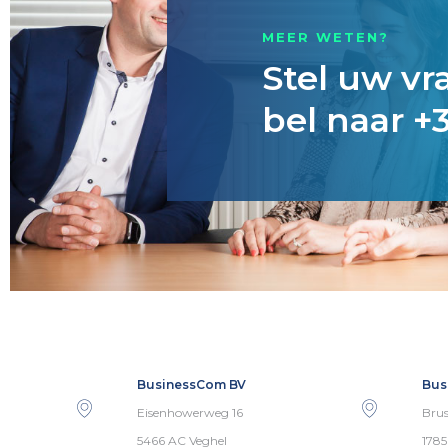
MEER WETEN?
Stel uw vr
bel naar +3
BusinessCom BV
Bus
Eisenhowerweg 16
Brus
5466 AC Veghel
178