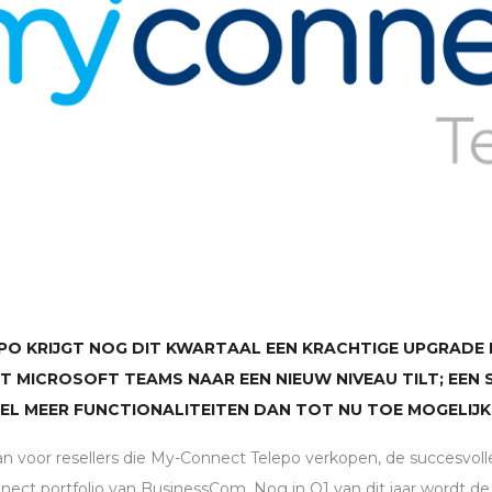
O KRIJGT NOG DIT KWARTAAL EEN KRACHTIGE UPGRADE 
 MICROSOFT TEAMS NAAR EEN NIEUW NIVEAU TILT; EEN 
EEL MEER FUNCTIONALITEITEN DAN TOT NU TOE MOGELIJK
n voor resellers die My-Connect Telepo verkopen, de succesvolle
nect portfolio van BusinessCom. Nog in Q1 van dit jaar wordt d