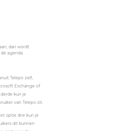
aan, dan wordt
n de agenda
uit Telepo zelf,
icrosoft Exchange of
 derde kun je
uiker van Telepo zit.
t optie drie kun je
uikers dit kunnen