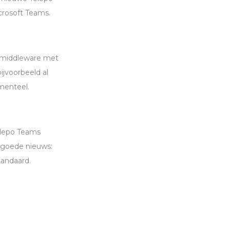
crosoft Teams.
ia middleware met
ijvoorbeeld al
menteel.
Telepo Teams
t goede nieuws:
tandaard.