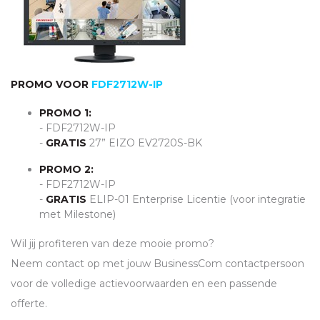
PROMO VOOR
FDF2712W-IP
PROMO 1:
- FDF2712W-IP
-
GRATIS
27”
EIZO
EV2720S-BK
PROMO 2:
- FDF2712W-IP
-
GRATIS
ELIP
-01 Enterprise Licentie (voor integratie
met Milestone)
Wil jij profiteren van deze mooie promo?
Neem contact op met jouw BusinessCom contactpersoon
voor de volledige actievoorwaarden en een passende
offerte.