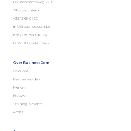
Brusselsesteenweg 220
1785 Merchtem
+32 15 69 01 20
info@businesscom.be
KBO 08.754.010.46
BTW BE875.401.046
Over BusinessCom
Over ons
Partner worden
Merken
Nieuws
Training & events
Acties