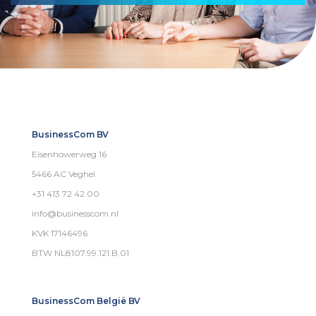
BusinessCom BV
Eisenhowerweg 16
5466 AC Veghel
+31 413 72 42 00
info@businesscom.nl
KVK 17146496
BTW NL8107.99.121.B.01
BusinessCom België BV