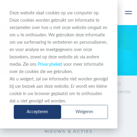
Deze website slaat cookies op uw computer op.
Deze cookies worden gebruikt om informatie te
verzamelen over hoe u met onze website omgaat en
om u te onthouden. We gebruiken deze informatie
om uw surfervaring te verbeteren en personaliseren,
BLIJF OP DE HOOGTE
en voor analyse en meetgegevens over onze
bezoekers, zowel op deze website als via andere
Nieuws & Acties
media. Zie ons
Privacybeleid
voor meer informatie
over de cookies die we gebruiken.
Als u weigert, zal uw informatie niet worden gevolgd
Nieuws
Tijdelijke Promo: Gratis EIZO
bij uw bezoek aan deze website. Er wordt een kleine
& Acties
Monitor en/of Enterprise Licentie
cookie in uw browser geplaatst om te onthouden
dat u niet gevolgd wil worden.
Accepteren
Weigeren
NIEUWS & ACTIES