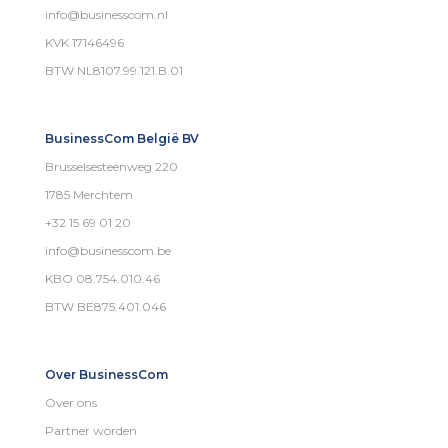
info@businesscom.nl
KVK 17146496
BTW NL8107.99.121.B.01
BusinessCom België BV
Brusselsesteenweg 220
1785 Merchtem
+32 15 69 01 20
info@businesscom.be
KBO 08.754.010.46
BTW BE875.401.046
Over BusinessCom
Over ons
Partner worden