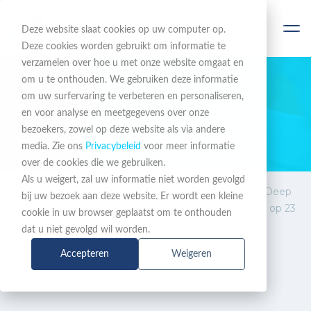
Deze website slaat cookies op uw computer op.
Deze cookies worden gebruikt om informatie te
verzamelen over hoe u met onze website omgaat en
om u te onthouden. We gebruiken deze informatie
om uw surfervaring te verbeteren en personaliseren,
BLIJF OP DE HOOGTE
en voor analyse en meetgegevens over onze
bezoekers, zowel op deze website als via andere
Nieuws & Acties
media. Zie ons
Privacybeleid
voor meer informatie
over de cookies die we gebruiken.
Als u weigert, zal uw informatie niet worden gevolgd
Nieuws
Uitnodiging: Alcatel Lucent Deep
bij uw bezoek aan deze website. Er wordt een kleine
&
Dive sessie bij BusinessCom op 23
cookie in uw browser geplaatst om te onthouden
Acties
april 2026
dat u niet gevolgd wil worden.
Accepteren
Weigeren