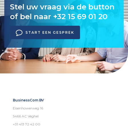
Stel uw vraag via de button
of bel naar +32 15 69 01 20
START EEN GESPREK
BusinessCom BV
Eisenhowerweg 16
5466 AC Veghel
+31 413 72 42 00