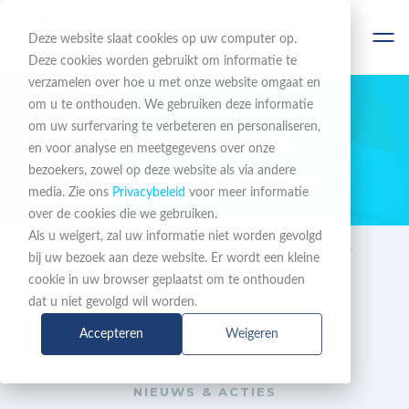
Deze website slaat cookies op uw computer op.
Deze cookies worden gebruikt om informatie te
verzamelen over hoe u met onze website omgaat en
om u te onthouden. We gebruiken deze informatie
om uw surfervaring te verbeteren en personaliseren,
BLIJF OP DE HOOGTE
en voor analyse en meetgegevens over onze
bezoekers, zowel op deze website als via andere
Nieuws & Acties
media. Zie ons
Privacybeleid
voor meer informatie
over de cookies die we gebruiken.
Als u weigert, zal uw informatie niet worden gevolgd
Nieuws &
Webinar Yealink: Modular
bij uw bezoek aan deze website. Er wordt een kleine
Acties
Workspace Solutions
cookie in uw browser geplaatst om te onthouden
dat u niet gevolgd wil worden.
Accepteren
Weigeren
NIEUWS & ACTIES