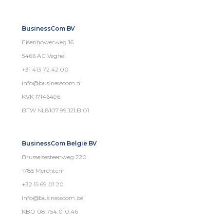
BusinessCom BV
Eisenhowerweg 16
5466 AC Veghel
+31 413 72 42 00
info@businesscom.nl
KVK 17146496
BTW NL8107.99.121.B.01
BusinessCom België BV
Brusselsesteenweg 220
1785 Merchtem
+32 15 69 01 20
info@businesscom.be
KBO 08.754.010.46