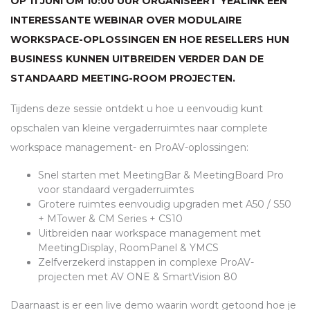
OP 11 JUNI OM 10:00 UUR ORGANISEERT YEALINK EEN
INTERESSANTE WEBINAR OVER MODULAIRE
WORKSPACE-OPLOSSINGEN EN HOE RESELLERS HUN
BUSINESS KUNNEN UITBREIDEN VERDER DAN DE
STANDAARD MEETING-ROOM PROJECTEN.
Tijdens deze sessie ontdekt u hoe u eenvoudig kunt
opschalen van kleine vergaderruimtes naar complete
workspace management- en ProAV-oplossingen:
Snel starten met MeetingBar & MeetingBoard Pro
voor standaard vergaderruimtes
Grotere ruimtes eenvoudig upgraden met A50 / S50
+ MTower & CM Series + CS10
Uitbreiden naar workspace management met
MeetingDisplay, RoomPanel &
YMCS
Zelfverzekerd instappen in complexe ProAV-
projecten met AV
ONE
& SmartVision 80
Daarnaast is er een live demo waarin wordt getoond hoe je